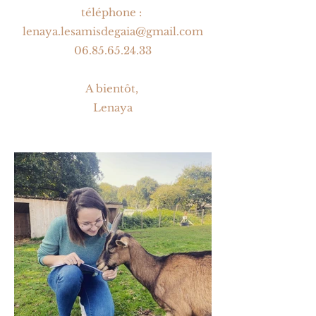
téléphone :
lenaya.lesamisdegaia@gmail.com
06.85.65.24.33
A bientôt,
Lenaya