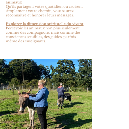
animaux
Qu’ils partagent votre quotidien ou croisent
simplement votre chemin, vous saurez
reconnaître et honorer leurs messages.
Explorer la dimension spirituelle du vivant
Percevoir les animaux non plus seulement
comme des compagnons, mais comme des
consciences sensibles, des guides, parfois
même des enseignants.