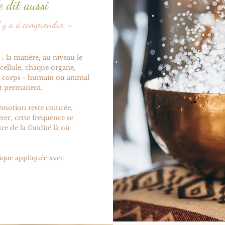
e dit aussi
il y a à comprendre. »
 la matière, au niveau le
 cellule, chaque organe,
 corps - humain ou animal
t permanent.
motion reste coincée,
rer, cette fréquence se
re de la fluidité là où
sique appliquée avec