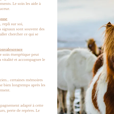
ents. Le soin les aide à
ouceur.
onne
 repli sur soi,
s signaux sont souvent des
ller chercher ce qui se
convalescence
le soin énergétique peut
la vitalité et accompagner le
ien... certaines mémoires
que bien longtemps après les
cement.
pagnement adapté à cette
urs, perte de repères. Le