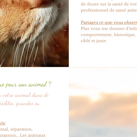
de doute sur la santé de vo
professionnel de santé anim
Partagez ce que vous obser
Plus vous me donnez d’info
comportement, historique, c
ciblé et juste.
que pour son animal ?
r votre animal dans de
isibles, grandes ou
vie
mal, séparation,
ompagnon… Les animaux