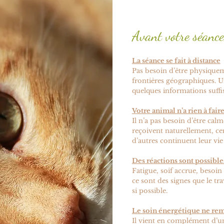
Avant votre séance,
La séance se fait à distance
Pas besoin d’être physiquem
frontières géographiques. U
quelques informations suffi
Votre animal n’a rien à fair
Il n’a pas besoin d’être ca
reçoivent naturellement, ce
d’autres continuent leur vi
Des réactions sont possible
Fatigue, soif accrue, besoin
ce sont des signes que le tr
si possible.
Le soin énergétique ne rem
Il vient en complément d’un 