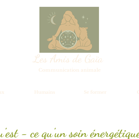
Les Amis de Gaïa
Communication animale
ux
Humains
Se former
'est - ce qu'un soin énergétiqu